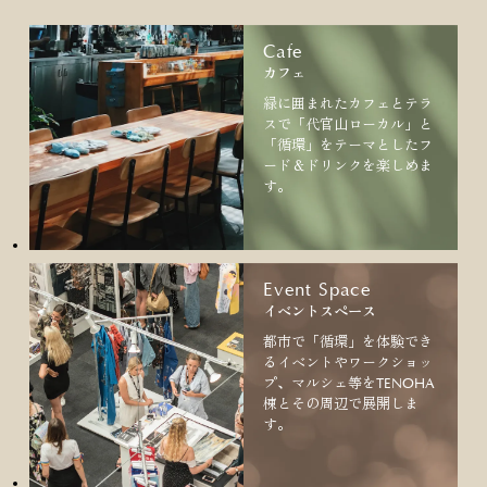
Cafe
カフェ
緑に囲まれたカフェとテラ
スで「代官山ローカル」と
「循環」をテーマとしたフ
ード＆ドリンクを楽しめま
す。
Event Space
イベントスペース
都市で「循環」を体験でき
るイベントやワークショッ
プ、マルシェ等をTENOHA
棟とその周辺で展開しま
す。