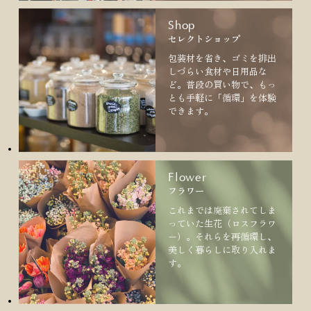
Shop
セレクトショップ
包装材を省き、ゴミを排出
しづらい食材や日用品な
ど。普段の買い物で、もっ
とも手軽に「循環」を体験
できます。
Flower
フラワー
これまでは廃棄されてしま
っていた生花（ロスフラワ
ー）。それらを再循環し、
美しく暮らしに取り入れま
す。